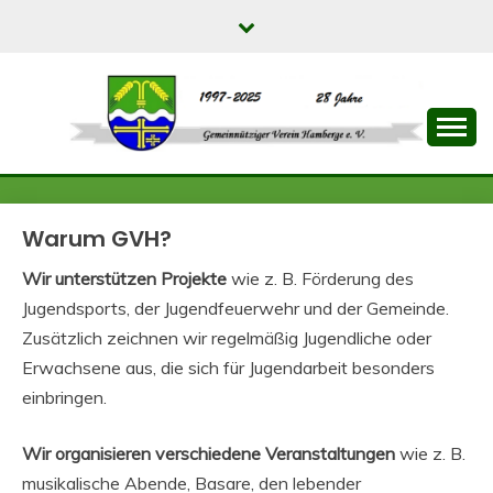
Skip
to
content
Dein GVH macht's möglich!
GEMEINNÜTZIGER
VEREIN HAMBERGE
Warum GVH?
E.V.
Wir unterstützen Projekte
wie z. B. Förderung des
Jugendsports, der Jugendfeuerwehr und der Gemeinde.
Zusätzlich zeichnen wir regelmäßig Jugendliche oder
Erwachsene aus, die sich für Jugendarbeit besonders
einbringen.
Wir organisieren verschiedene Veranstaltungen
wie z. B.
musikalische Abende, Basare, den lebender