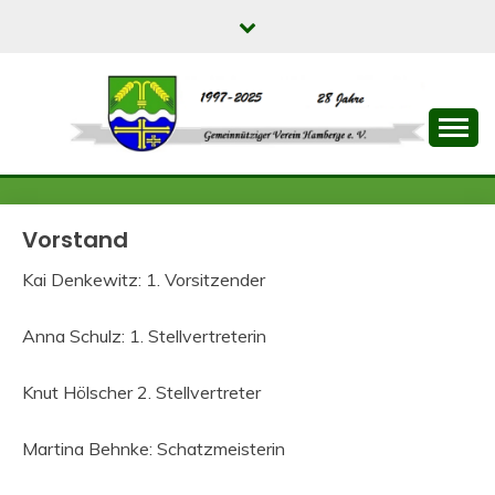
Skip
to
content
Dein GVH macht's möglich!
GEMEINNÜTZIGER
VEREIN HAMBERGE
Vorstand
E.V.
Kai Denkewitz: 1. Vorsitzender
Anna Schulz: 1. Stellvertreterin
Knut Hölscher 2. Stellvertreter
Martina Behnke: Schatzmeisterin